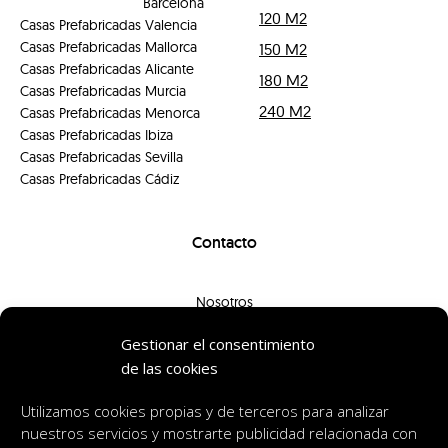
Barcelona
120 M2
Casas Prefabricadas Valencia
Casas Prefabricadas Mallorca
150 M2
Casas Prefabricadas Alicante
180 M2
Casas Prefabricadas Murcia
240 M2
Casas Prefabricadas Menorca
Casas Prefabricadas Ibiza
Casas Prefabricadas Sevilla
Casas Prefabricadas Cádiz
Contacto
Nosotros
Blog
Gestionar el consentimiento
Preguntas frecuentes
de las cookies
Contacto
Prensa
Utilizamos cookies propias y de terceros para analizar
Síguenos en redes
nuestros servicios y mostrarte publicidad relacionada con