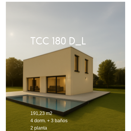
TCC 180 D_L
191,23 m2
4 dorm. + 3 baños
2 planta