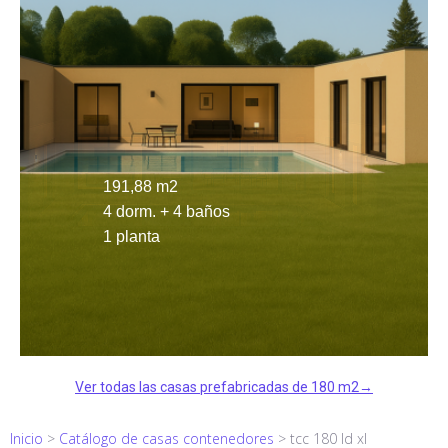
191,88 m2
4 dorm. + 4 baños
1 planta
Ver todas las casas prefabricadas de 180 m2→
Inicio
>
Catálogo de casas contenedores
>
tcc 180 ld xl