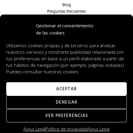
Blog
Preguntas frecuentes
Contacto
Prensa
Gestionar el consentimiento
de las cookies
Síguenos en redes
Utilizamos cookies propias y de terceros para analizar
nuestros servicios y mostrarte publicidad relacionada con
tus preferencias en base a un perfil elaborado a partir de
tus hábitos de navegación (por ejemplo, páginas visitadas).
casas@thecortenco.com
Puedes consultar nuestras cookies.
722 21 93 35
ACEPTAR
DENEGAR
© 2022 The Cortenco Company
VER PREFERENCIAS
Aviso Legal
/
Política de Privacidad
/
Política de Cookies
Aviso Legal
Política de privacidad
Aviso Legal