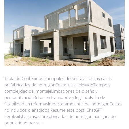
Tabla de Contenidos Principales desventajas de las casas
prefabricadas de hormigónCoste inicial elevadoTiempo y
complejidad del montajeLimitaciones de diseño y
personalizaciónRetos en transporte y logísticaFalta de
flexibilidad en reformasImpacto ambiental del hormigónCostes
no incluidos o añadidos Resume este post: ChatGPT
PerplexityLas casas prefabricadas de hormigón han ganado
popularidad por su...