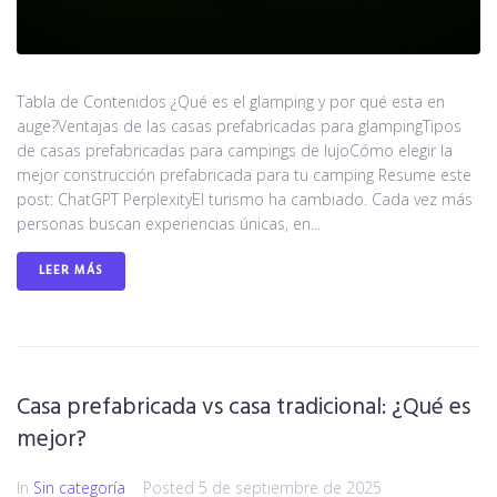
Tabla de Contenidos ¿Qué es el glamping y por qué esta en
auge?Ventajas de las casas prefabricadas para glampingTipos
de casas prefabricadas para campings de lujoCómo elegir la
mejor construcción prefabricada para tu camping Resume este
post: ChatGPT PerplexityEl turismo ha cambiado. Cada vez más
personas buscan experiencias únicas, en...
LEER MÁS
Casa prefabricada vs casa tradicional: ¿Qué es
mejor?
In
Sin categoría
Posted
5 de septiembre de 2025