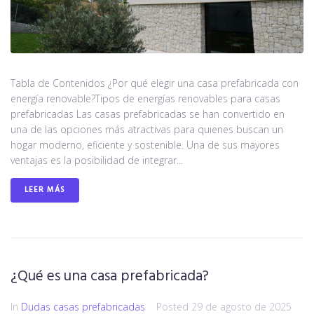
Tabla de Contenidos ¿Por qué elegir una casa prefabricada con
energía renovable?Tipos de energías renovables para casas
prefabricadas Las casas prefabricadas se han convertido en
una de las opciones más atractivas para quienes buscan un
hogar moderno, eficiente y sostenible. Una de sus mayores
ventajas es la posibilidad de integrar...
LEER MÁS
¿Qué es una casa prefabricada?
In
Dudas casas prefabricadas
Posted
29 de agosto de 2025